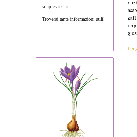
naz
su questo sito.
ass
zaf
Troverai tante informazioni utili!
imp
gius
Legg