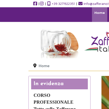
|
|
+39 3271922351
|
info@zafferanoit
Home
Home
In evidenza
CORSO
PROFESSIONALE
Tutto sullo Zafferano