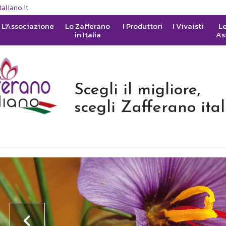
aliano.it
L'Associazione
Lo Zafferano
I Produttori
I Vivaisti
Le
in Italia
As
Scegli il migliore,
scegli Zafferano ita