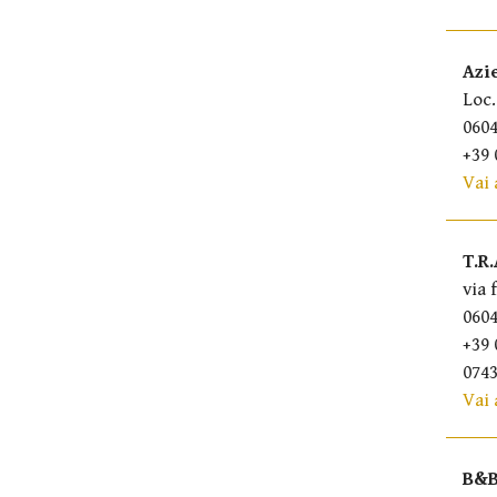
Azi
Loc.
0604
+39 
Vai 
T.R
via 
0604
+39 
0743
Vai 
B&B