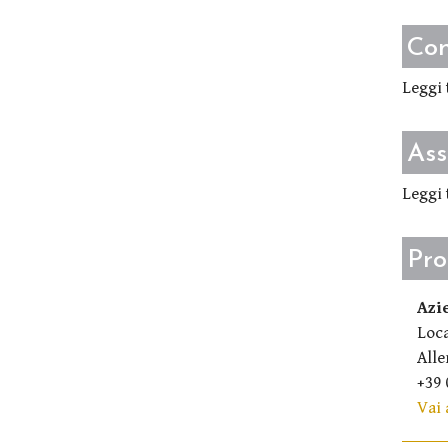
Con
Leggi 
Ass
Leggi 
Pro
Azi
Loca
Alle
+39 
Vai 