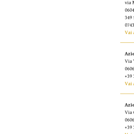
via 
0604
349 
0743
Vai 
Azi
Via 
0606
+39 
Vai 
Azi
Via 
0606
+39 