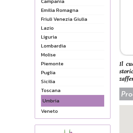
Campania
Emilia Romagna
Friuli Venezia Giulia
Lazio
Liguria
Lombardia
Molise
Piemonte
Il cu
stori
Puglia
zaffe
Sicilia
Toscana
Pro
Umbria
Veneto