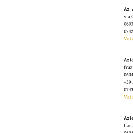
Az.
via 
060
0742
Vai 
Azi
fraz
0604
+39 
0743
Vai 
Azi
Loc.