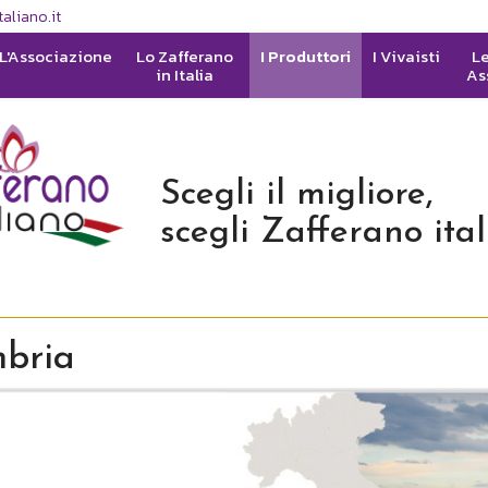
aliano.it
L'Associazione
Lo Zafferano
I Produttori
I Vivaisti
Le
in Italia
As
Scegli il migliore,
scegli Zafferano ita
bria