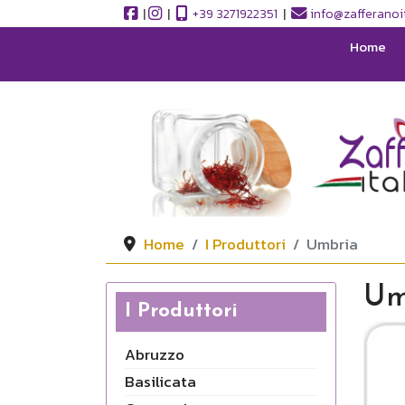
|
|
+39 3271922351
|
info@zafferanoit
Home
Home
I Produttori
Umbria
Um
I Produttori
Abruzzo
Basilicata