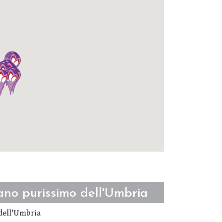
ano purissimo dell'Umbria
 dell'Umbria