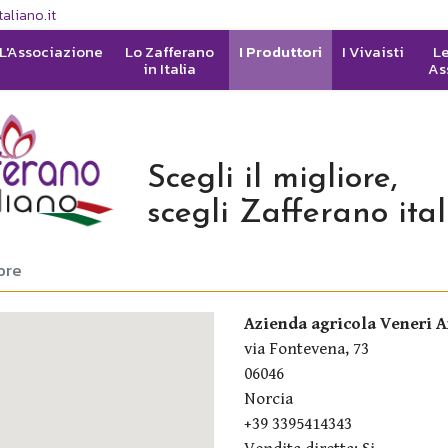
aliano.it
L'Associazione
Lo Zafferano
I Produttori
I Vivaisti
Le
in Italia
As
Scegli il migliore,
scegli Zafferano ita
ore
Azienda agricola Veneri 
via Fontevena, 73
06046
Norcia
+39 3395414343