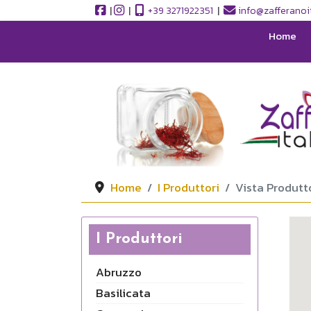
|
|
+39 3271922351
|
info@zafferanoit
Home
Home
I Produttori
Vista Produtt
I Produttori
Abruzzo
Basilicata