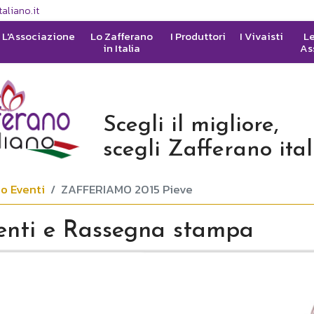
aliano.it
L'Associazione
Lo Zafferano
I Produttori
I Vivaisti
Le
in Italia
As
Scegli il migliore,
scegli Zafferano ita
io Eventi
ZAFFERIAMO 2015 Pieve
enti e Rassegna stampa