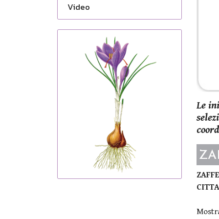
Video
Le in
selez
coord
ZA
ZAFFE
CITTA
Mostra