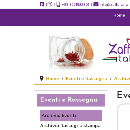
|
|
+39 3271922351
|
info@zafferanoit
Home
Home
Eventi e Rassegna
Archiv
Ev
Eventi e Rassegna
Archivio Eventi
Archivio Rassegna stampa