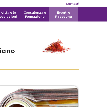
Contatti
 città e le
Consulenza e
Eventi e
sociazioni
Formazione
Rassegna
liano