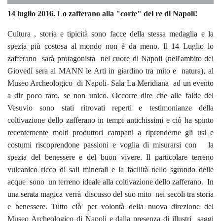
14 luglio 2016. Lo zafferano alla "corte" del re di Napoli!
Cultura , storia e tipicità sono facce della stessa medaglia e la
spezia più costosa al mondo non è da meno. Il 14 Luglio lo
zafferano sarà protagonista nel cuore di Napoli (nell'ambito dei
Giovedì sera al MANN le Arti in giardino tra mito e natura), al
Museo Archeologico di Napoli- Sala La Meridiana ad un evento
a dir poco raro, se non unico. Occorre dire che alle falde del
Vesuvio sono stati ritrovati reperti e testimonianze della
coltivazione dello zafferano in tempi antichissimi e ciò ha spinto
recentemente molti produttori campani a riprenderne gli usi e
costumi riscoprendone passioni e voglia di misurarsi con la
spezia del benessere e del buon vivere. Il particolare terreno
vulcanico ricco di sali minerali e la facilità nello sgrondo delle
acque sono un terreno ideale alla coltivazione dello zafferano. In
una serata magica verrà discusso del suo mito nei secoli tra storia
e benessere. Tutto ciò' per volontà della nuova direzione del
Museo Archeologico di Napoli e dalla presenza di illustri saggi