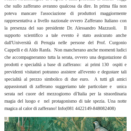
che sullo zafferano avranno qualcosa da dire. In prima fila non
poteva mancare l'associazione di produttori maggiormente
rappresentativa a livello nazionale ovvero Zafferano Italiano con
la presenza del suo presidente Dr. Alessandro Mazzuoli. Il
supporto scientifico a tale evento è stato assicurato anche
dall'Università di Perugia nelle persone del Prof. Curgonio
Cappelli e di Aldo Ranfa. Non mancherano anche momenti ludici
che accompagneranno tutta la serata, ovvero una degustazione di
prodotti e specialità a base di zafferano: ai primi 130 ospiti e
previdenti visitatori potranno assistere all'evento e degustare tali
specialità al prezzo simbolico di due euro. A tutti gli amici
appassionati di zafferano suggeriamo tale particolare e unica
serata nel cuore del mezzogiorno dì'Italia per la straordinaria
magia del luogo e nel protagonismo di tale spezia. Una notte
magica al calor di zafferano! Info(081 4422149-848082408)