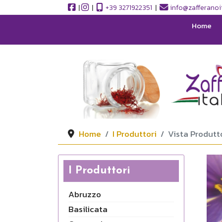
|
|
+39 3271922351
|
info@zafferanoit
Home
Home
I Produttori
Vista Produtt
I Produttori
Abruzzo
Basilicata