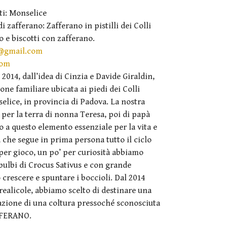
i: Monselice
i zafferano: Zafferano in pistilli dei Colli
o e biscotti con zafferano.
a@gmail.com
com
2014, dall’idea di Cinzia e Davide Giraldin,
one familiare ubicata ai piedi dei Colli
lice, in provincia di Padova. La nostra
e per la terra di nonna Teresa, poi di papà
o a questo elemento essenziale per la vita e
 che segue in prima persona tutto il ciclo
per gioco, un po’ per curiosità abbiamo
 bulbi di Crocus Sativus e con grande
crescere e spuntare i boccioli. Dal 2014
realicole, abbiamo scelto di destinare una
vazione di una coltura pressoché sconosciuta
AFFERANO.