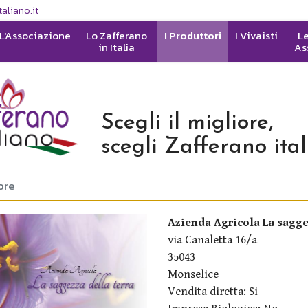
aliano.it
L'Associazione
Lo Zafferano
I Produttori
I Vivaisti
Le
in Italia
As
Scegli il migliore,
scegli Zafferano ita
ore
Azienda Agricola La saggez
via Canaletta 16/a
35043
Monselice
Vendita diretta: Si