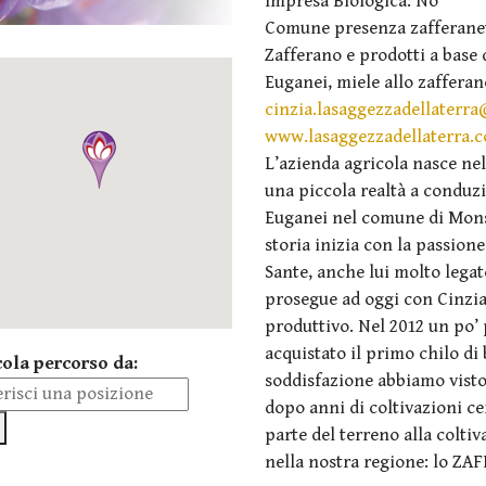
Impresa Biologica: No
Comune presenza zafferanet
Zafferano e prodotti a base d
Euganei, miele allo zafferan
cinzia.lasaggezzadellaterr
www.lasaggezzadellaterra.
L’azienda agricola nasce nel 
una piccola realtà a conduzi
Euganei nel comune di Monse
storia inizia con la passion
Sante, anche lui molto legat
prosegue ad oggi con Cinzia
produttivo. Nel 2012 un po’ 
acquistato il primo chilo di
cola percorso da:
soddisfazione abbiamo visto 
dopo anni di coltivazioni ce
parte del terreno alla colti
nella nostra regione: lo Z