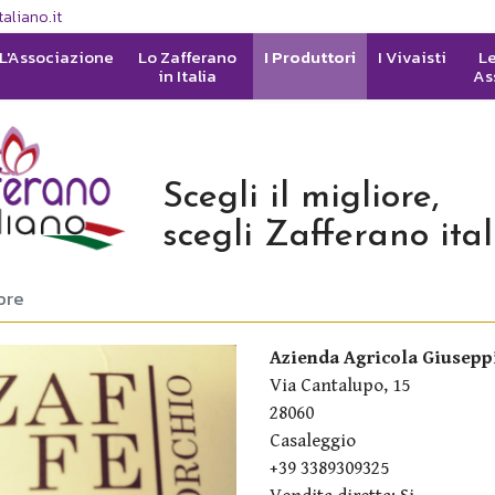
aliano.it
L'Associazione
Lo Zafferano
I Produttori
I Vivaisti
Le
in Italia
As
Scegli il migliore,
scegli Zafferano ita
ore
Azienda Agricola Giusepp
Via Cantalupo, 15
28060
Casaleggio
+39 3389309325