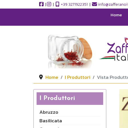
|
|
+39 3271922351
|
info@zafferanoit
Home
Home
I Produttori
Vista Produtt
I Produttori
Abruzzo
Basilicata