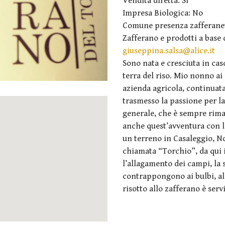
Vendita diretta: Si
Impresa Biologica: No
Comune presenza zafferanet
Zafferano e prodotti a base 
giuseppina.salsa@alice.it
Sono nata e cresciuta in casc
terra del riso. Mio nonno ai
azienda agricola, continuat
trasmesso la passione per la 
generale, che è sempre rima
anche quest’avventura con lo
un terreno in Casaleggio, No
chiamata “Torchio”, da qui i
l’allagamento dei campi, la 
contrappongono ai bulbi, al co
risotto allo zafferano è serv